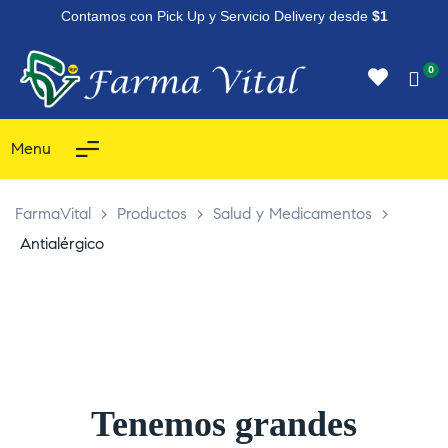
Contamos con Pick Up y Servicio Delivery desde
$1
0
Menu
FarmaVital
>
Productos
>
Salud y Medicamentos
>
Antialérgico
Tenemos grandes