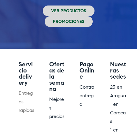
VER PRODUCTOS
PROMOCIONES
Servi
Ofert
Pago
Nuest
cio
as de
Onlin
ras
deliv
la
e
sedes
ery
sema
Contra
23 en
na
Entreg
entreg
Aragua
Mejore
as
a
1 en
s
rapidas
Caraca
precios​
s
1 en