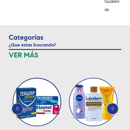
Guaren
as
Categorías
¿Que estas buscando?
VER MÁS
s