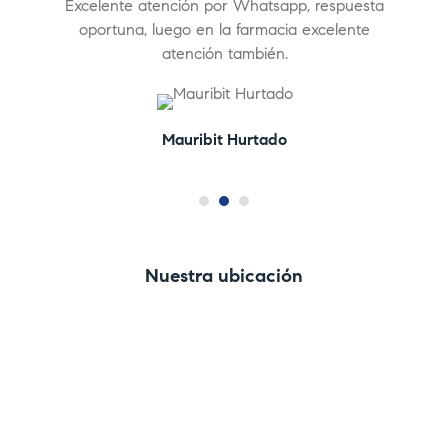
ida y
Excelente atención por Whatsapp, respuesta
Exce
5
xcelente.
oportuna, luego en la farmacia excelente
atención también.
Mauribit Hurtado
Nuestra ubicación